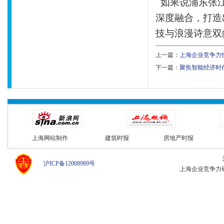
如果说浦东张江
深度融合，打造
技与浪漫诗意双
主题，构建“城
上一篇：
上海企业竞争力快讯
术、人文与商业
下一篇：
​聚焦智能经济时
会场以花为媒，
浦东张江会场：
当花海遇上科创
春日盛会，正璀
上海网站制作
建筑时报
房地产时报
后，“智卉在张
沪ICP备12008989号
告启幕。
上海企业竞争力研究中心 C
活动现场，葱翠
一同步入花海，
徉其间，或驻足