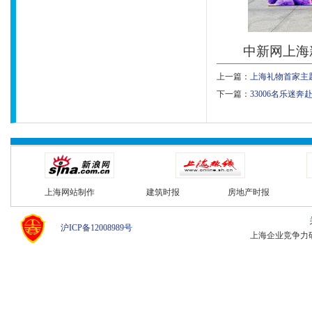
中新网上海新闻5
宣传日”到来之
上一篇：
​上海礼物首家
活动在上海普陀
下一篇：
33006名乐迷
规护航・聚力前
党群服务中心正
在现场介绍，针
维权成本高等挑
上海网站制作
建筑时报
房地产时报
法公正、事实依
者提供免费、一
沪ICP备12008989号
上海企业竞争力研究中心 C
长风新村街道
续发展的生命线
区、进企业，并