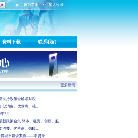
设为首页
加入收藏
资料下载
联系我们
更多新闻
业最新扶持政策全解读财税
…
解读｜促消费、优营商、强
…
6年7月
…
业最新政策合集 降本、融资、创新、服
…
览：促消费、优营商、强民
…
消费城市建设案例——奉贤天
…