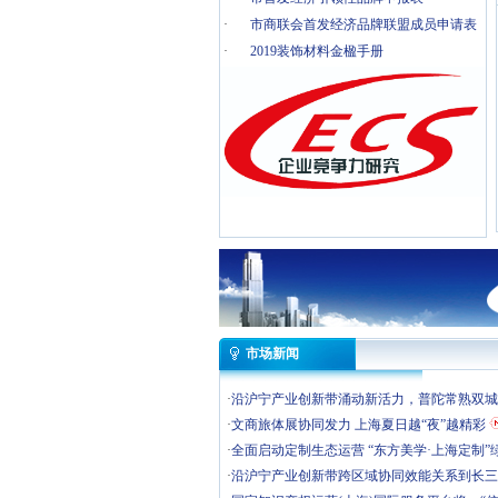
·
市商联会首发经济品牌联盟成员申请表
·
2019装饰材料金楹手册
市场新闻
·
​沿沪宁产业创新带涌动新活力，普陀常熟双
·
​文商旅体展协同发力 上海夏日越“夜”越精彩
·
​全面启动定制生态运营 “东方美学·上海定制
·
​沿沪宁产业创新带跨区域协同效能关系到长