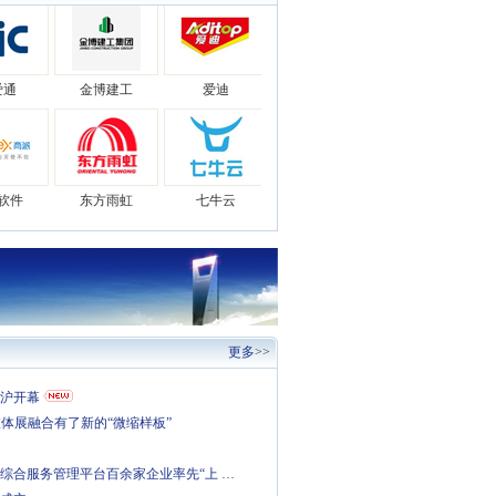
爱通
金博建工
爱迪
软件
东方雨虹
七牛云
丰
纱涓
宝岛服饰
更多
>>
实业
钢银
元祖
在沪开幕
旅体展融合有了新的“微缩样板”
易综合服务管理平台百余家企业率先“上
…
爱通
金博建工
爱迪