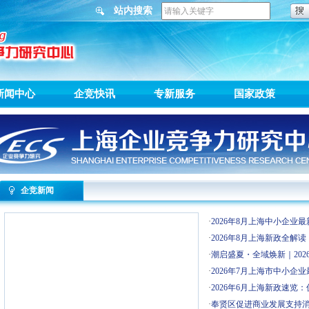
站内搜索
新闻中心
企竞快讯
专新服务
国家政策
企竞新闻
·
​2026年8月上海中小企
·
​2026年8月上海新政全
·
​潮启盛夏・全域焕新｜202
·
2026年7月上海市中小企
·
​2026年6月上海新政速
·
​奉贤区促进商业发展支持