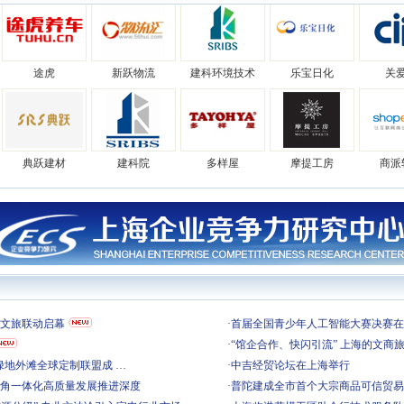
途虎
新跃物流
建科环境技术
乐宝日化
关
典跃建材
建科院
多样屋
摩提工房
商派
开开
含山
兆妩
领健
立
荣泰
野兽派
翼集分
淮安电子
正章
城文旅联动启幕
·
​首届全国青少年人工智能大赛决赛
·
​“馆企合作、快闪引流” 上海的文商
”绿地外滩全球定制联盟成
…
·
​中吉经贸论坛在上海举行
三角一体化高质量发展推进深度
·
​普陀建成全市首个大宗商品可信贸
途虎
新跃物流
建科环境技术
乐宝日化
关