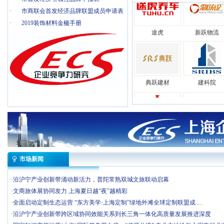
·
市商联会首发经济品牌联盟成员申请表
途虎
新跃物流
·
2019装饰材料金楹手册
典跃建材
建科院
开开
含山
市场新闻
荣泰
野兽派
·
​沿沪宁产业创新带涌动新活力，普陀常熟双城文旅联动启幕
·
​文商旅体展协同发力 上海夏日越“夜”越精彩
·
​全面启动定制生态运营 “东方美学·上海定制”绿地外滩全球定制联盟成
…
途虎
新跃物流
·
​沿沪宁产业创新带跨区域协同效能关系到长三角一体化高质量发展推进深度